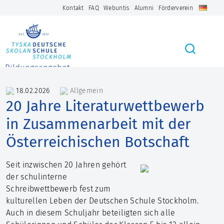
Kontakt
FAQ
Webuntis
Alumni
Förderverein
Bildungsangebot
Kindergarten mit
18.02.2026
Ganztagsbetreuung
Allgemein
20 Jahre Literaturwettbewerb
Grundschule (Klassen 0-4)
Freizeitheim (Klassen 0-3)
in Zusammenarbeit mit der
Gymnasium
Österreichischen Botschaft
weitere Informationen
Abschlüsse
Sprachzertifikate
Seit inzwischen 20 Jahren gehört
DFU/DaF
der schulinterne
Schülergesundheitsdienst
Schreibwettbewerb fest zum
Nachhaltigkeit
kulturellen Leben der Deutschen Schule Stockholm.
Auch in diesem Schuljahr beteiligten sich alle
Über uns