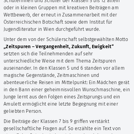
Schülerinnen und Schüler der Klassen 5 bis 12 allein
Leitbild
oder in kleinen Gruppen mit kreativen Beiträgen am
Schulgeschichte
Wettbewerb, der erneut in Zusammenarbeit mit der
Kollegium
Österreichischen Botschaft sowie dem Institut für
Träger
Jugendliteratur in Wien durchgeführt wurde.
Leitung
Unter dem von der Schülerschaft selbstgewählten Motto
SMV
„Zeitspuren – Vergangenheit, Zukunft, Ewigkeit“
Elternbeirat
setzten sich die Teilnehmenden auf sehr
Rechtsstatus
unterschiedliche Weise mit dem Thema Zeitspuren
Aktuelles
auseinander. In den Klassen 5 und 6 standen vor allem
Anmeldung
magische Gegenstände, Zeitmaschinen und
Vorschulklasse
abenteuerliche Reisen im Mittelpunkt: Ein Mädchen gerät
Erste Klasse
in den Bann einer geheimnisvollen Wunschmaschine, ein
Klassen 2-11
Junge lernt aus den Folgen eines Zeitsprungs und ein
Gastaufenthalt
Amulett ermöglicht eine letzte Begegnung mit einer
Abmeldung
geliebten Person.
Anmeldung Deutscher
Die Beiträge der Klassen 7 bis 9 griffen verstärkt
Schulverein
gesellschaftliche Fragen auf. So erzählte ein Text von
Stellenangebote