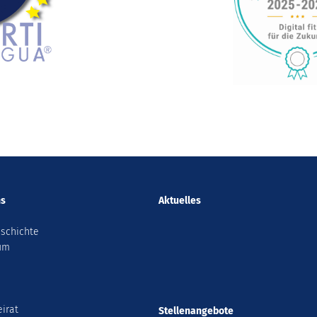
ns
Aktuelles
schichte
ium
eirat
Stellenangebote