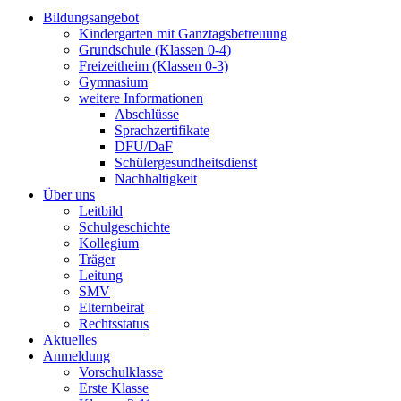
Bildungsangebot
Kindergarten mit Ganztagsbetreuung
Grundschule (Klassen 0-4)
Freizeitheim (Klassen 0-3)
Gymnasium
weitere Informationen
Abschlüsse
Sprachzertifikate
DFU/DaF
Schülergesundheitsdienst
Nachhaltigkeit
Über uns
Leitbild
Schulgeschichte
Kollegium
Träger
Leitung
SMV
Elternbeirat
Rechtsstatus
Aktuelles
Anmeldung
Vorschulklasse
Erste Klasse