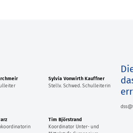
Di
da
irchmeir
Sylvia Vonwirth Kauffner
ulleiter
Stellv. Schwed. Schulleiterin
er
dss@t
arz
Tim Björstrand
nkoordinatorin
Koordinator Unter- und