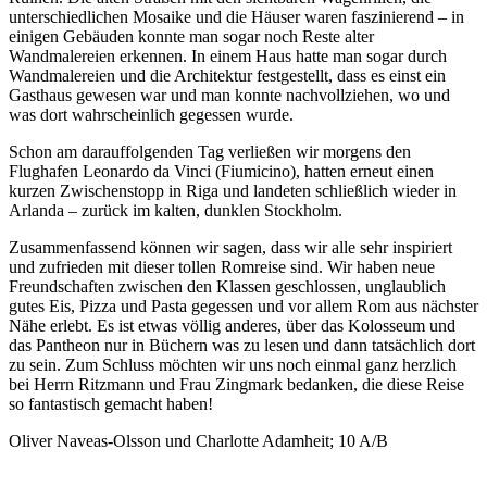
unterschiedlichen Mosaike und die Häuser waren faszinierend – in
einigen Gebäuden konnte man sogar noch Reste alter
Wandmalereien erkennen. In einem Haus hatte man sogar durch
Wandmalereien und die Architektur festgestellt, dass es einst ein
Gasthaus gewesen war und man konnte nachvollziehen, wo und
was dort wahrscheinlich gegessen wurde.
Schon am darauffolgenden Tag verließen wir morgens den
Flughafen Leonardo da Vinci (Fiumicino), hatten erneut einen
kurzen Zwischenstopp in Riga und landeten schließlich wieder in
Arlanda – zurück im kalten, dunklen Stockholm.
Zusammenfassend können wir sagen, dass wir alle sehr inspiriert
und zufrieden mit dieser tollen Romreise sind. Wir haben neue
Freundschaften zwischen den Klassen geschlossen, unglaublich
gutes Eis, Pizza und Pasta gegessen und vor allem Rom aus nächster
Nähe erlebt. Es ist etwas völlig anderes, über das Kolosseum und
das Pantheon nur in Büchern was zu lesen und dann tatsächlich dort
zu sein. Zum Schluss möchten wir uns noch einmal ganz herzlich
bei Herrn Ritzmann und Frau Zingmark bedanken, die diese Reise
so fantastisch gemacht haben!
Oliver Naveas-Olsson und Charlotte Adamheit; 10 A/B