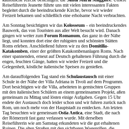
Reiseführerin Jeanette führte uns mit vielen interessanten Fakten
begleitet durch die beeindruckende Kirche, bevor wir wieder
Freizeit bekamen und schließlich eine erholsame Nacht verbrachten.
Am Sonntag besichtigten wir das
Kolosseum
– ein beeindruckendes
Bauwerk, das von Touristen aus aller Welt besucht wird. Danach
gingen wir weiter zum
Forum Romanum
, das ganz in der Nähe
liegt, und konnten dort eine der ruhigsten und schönsten Stätten
Roms erleben. Anschließend fuhren wir zu den
Domitilla-
Katakomben
, einer der größten Katakombenanlagen Roms. Nach
einer spannenden, erneut auf Deutsch gehaltenen Führung durch die
engen, feuchten Gänge, hatten wir wieder Freizeit und die
Gelegenheit, köstliche italienische Speisen zu genießen.
Am darauffolgenden Tag stand ein
Schulaustausch
mit einer
Schule in der Nähe der Villa Adriana in Tivoli auf dem Programm.
Dort besichtigten wir die Villa, arbeiteten in gemischten Gruppen
mit den italienischen Schülern an einem gemeinsamen Projekt, aßen
gemeinsam zu Mittag und lösten einige Aufgaben. Gegen 15 Uhr
endete der Austausch doch leider schon und wir fuhren zurück nach
Rom, um noch mehr von der Hauptstadt zu entdecken. Am letzten
Tag besuchten wir gemeinsam
Ostia Antica
, eine Stadt, die nach
der Römerzeit fast ganz verlassen wurde. Mit derselben
Reiseführerin wie am Samstag erkundeten wir die gut erhaltenen
Ruinen. Die alten Straßen mit den sichtbaren Wagenrillen, die