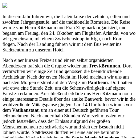
In diesem Jahr fuhren wir, die Lateinkurse der zehnten, elften und
zwölften Jahrgangsstufe, auf die traditionelle Romreise. Die Reise
wurde von Herrn Ritzmann und Frau Zingmark organisiert, und
begann am Freitag, den 24. Oktober, am Flughafen Arlanda, von wo
wir gemeinsam, mit einem Zwischenstopp in Riga, nach Rom
flogen. Nach der Landung fuhren wir mit dem Bus weiter ins
Stadtzentrum zu unserem Hotel.
Nach einer kurzen Freizeit und einem selbst organisierten
Abendessen traf sich die Gruppe wieder am
Trevi-Brunnen
. Dort
verbrachten wir einige Zeit und genossen die beeindruckende
Architektur. Nach der ersten Nacht im Hotel machten wir uns am
nächsten Morgen erstmal auf den Weg zum
Pantheon
. Dort hatten
wir etwa eine Stunde Zeit, um die Sehenswürdigkeit auf eigene
Faust zu erkunden. Anschließend erklärte uns Herr Ritzmann noch
einige interessante Details über das antike Bauwerk, bevor wir in die
wohlverdiente Mittagspause gingen. Um 14 Uhr trafen wir uns vor
dem
Vatikanstaat
, um an einer auf Deutsch geführten Tour
teilzunehmen. Nach anderthalb Stunden Wartezeit mussten wir
jedoch feststellen, dass der Einlass aufgrund der großen
Menschenmengen zu schwierig war und sich der Besuch nicht
lohnen würde. Stattdessen durften wir eine andere berühmte
katholische Kirche besichtigen: die
Santa Maria Maggiore
. Unsere