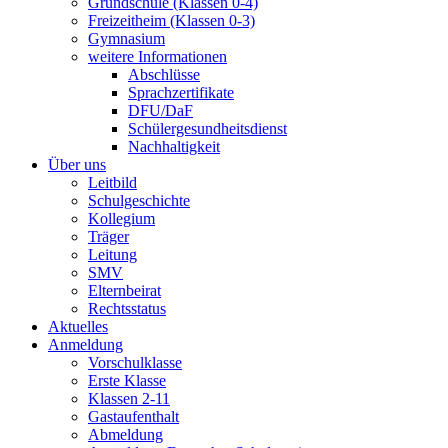
Grundschule (Klassen 0-4)
Freizeitheim (Klassen 0-3)
Gymnasium
weitere Informationen
Abschlüsse
Sprachzertifikate
DFU/DaF
Schülergesundheitsdienst
Nachhaltigkeit
Über uns
Leitbild
Schulgeschichte
Kollegium
Träger
Leitung
SMV
Elternbeirat
Rechtsstatus
Aktuelles
Anmeldung
Vorschulklasse
Erste Klasse
Klassen 2-11
Gastaufenthalt
Abmeldung