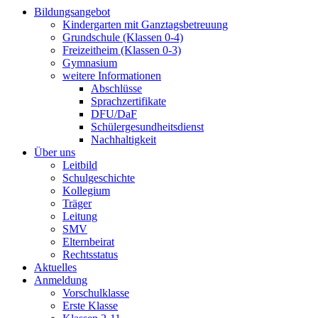
Bildungsangebot
Kindergarten mit Ganztagsbetreuung
Grundschule (Klassen 0-4)
Freizeitheim (Klassen 0-3)
Gymnasium
weitere Informationen
Abschlüsse
Sprachzertifikate
DFU/DaF
Schülergesundheitsdienst
Nachhaltigkeit
Über uns
Leitbild
Schulgeschichte
Kollegium
Träger
Leitung
SMV
Elternbeirat
Rechtsstatus
Aktuelles
Anmeldung
Vorschulklasse
Erste Klasse