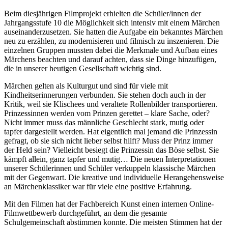
Beim diesjährigen Filmprojekt erhielten die Schüler/innen der
Jahrgangsstufe 10 die Möglichkeit sich intensiv mit einem Märchen
auseinanderzusetzen. Sie hatten die Aufgabe ein bekanntes Märchen
neu zu erzählen, zu modernisieren und filmisch zu inszenieren. Die
einzelnen Gruppen mussten dabei die Merkmale und Aufbau eines
Märchens beachten und darauf achten, dass sie Dinge hinzufügen,
die in unserer heutigen Gesellschaft wichtig sind.
Märchen gelten als Kulturgut und sind für viele mit
Kindheitserinnerungen verbunden. Sie stehen doch auch in der
Kritik, weil sie Klischees und veraltete Rollenbilder transportieren.
Prinzessinnen werden vom Prinzen gerettet – klare Sache, oder?
Nicht immer muss das männliche Geschlecht stark, mutig oder
tapfer dargestellt werden. Hat eigentlich mal jemand die Prinzessin
gefragt, ob sie sich nicht lieber selbst hilft? Muss der Prinz immer
der Held sein? Vielleicht besiegt die Prinzessin das Böse selbst. Sie
kämpft allein, ganz tapfer und mutig… Die neuen Interpretationen
unserer Schülerinnen und Schüler verkuppeln klassische Märchen
mit der Gegenwart. Die kreative und individuelle Herangehensweise
an Märchenklassiker war für viele eine positive Erfahrung.
Mit den Filmen hat der Fachbereich Kunst einen internen Online-
Filmwettbewerb durchgeführt, an dem die gesamte
Schulgemeinschaft abstimmen konnte. Die meisten Stimmen hat der