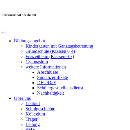
International anerkannt
Bildungsangebot
Kindergarten mit Ganztagsbetreuung
Grundschule (Klassen 0-4)
Freizeitheim (Klassen 0-3)
Gymnasium
weitere Informationen
Abschlüsse
Sprachzertifikate
DFU/DaF
Schülergesundheitsdienst
Nachhaltigkeit
Über uns
Leitbild
Schulgeschichte
Kollegium
Träger
Leitung
SMV