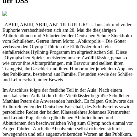
der DSS
„ABIIII, ABIIII, ABIII, ABITUUUUUUR!“ – lautstark und voller
Euphorie verabschiedeten sich am 28. Mai die diesjährigen
Abiturientinnen und Abiturienten der Deutschen Schule Stockholm
vom Schulleben. Getreu ihrem Motto „Abikropolis – Die Götter
verlassen den Olymp!“ führten die Elftklässler durch ein
einfallsreiches Hyllning-Programm im altgriechischen Stil. Diese
„Olympischen Spiele“ meisterten unsere Zwölftklässler, genauso
wie zuvor ihre Abiturprüfungen, mit Bravour und stellten ihren
Teamgeist, ihr Geschick und ihren Humor unter jubelndem Applaus
des Publikums, bestehend aus Familie, Freunden sowie der Schüler-
und Lehrerschaft, unter Beweis.
Im Anschluss folgte der festliche Teil in der Aula: Nach einem
musikalischen Auftakt durch die Viertklässler begrüßte Schulleiter
Matthias Peters die Anwesenden herzlich. Es folgten Grußworte des
Kulturreferenten der Deutschen Botschaft, des Schulvereins sowie
persönliche Reden der beiden Klassenlehrer Johannes Kremsreiter
und Leonte Pop, die den glücklichen Abiturientinnen und
Abiturienten den beschwerlichen Weg zum Olymp noch einmal vor
Augen führten. Auch die Absolventen selbst richteten sich mit
bewegenden und teils augenzwinkernden Worten an das Publikum.