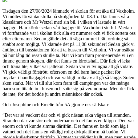
Tisdagen den 27/08/2024 lämnade vi skolan för att åka till Vaxholm.
Vi möttes förväntansfulla på skolgården kl. 08:15. Där fanns våra
klasslärare och Mr Wetzel med sin bil, i vilken vi lastade in vårt
bagage. Han körde sedan vårt bagage till Vaxholm i sin bil. Medan
vi fortfarande var i skolan fick alla ett nummer och vi fick sortera oss
efter efternamn. Sedan gällde det att säga numret i rätt ordning så
snabbt som möjligt. Vi klarade det på 11,08 sekunder! Sedan gick vi
äntligen till busstationen för att ta bussen till Vaxholm. Vi var osäkra
på hur lång tid resan skulle ta. När vi kom fram promenerade vi i en
timme genom skogen, där det fanns en idrottshall. Där fick vi leka
och träna lite, vilket var jättekul. Sedan var vi tvungna att gå vidare.
Vi gick väldigt förstrött, eftersom en del barn hade packat för
mycket i handbagaget och var väldigt trötta av att gå så länge. Solen
sken starkt. När vi till slut kom fram till campingen var det många
barn som tittade in i husen och satte sig på verandorna. Men det fick
de inte, för det bodde ju andra människor där också.
Och Josephine och Emelie från 5A gjorde oss sällskap:
”Det var så vackert där och vi gick nästan raka vägen till stranden.
Stranden där var stor och underbar och det fanns en klippa. Den var
enorm och vi kunde simma därifrån. Det fanns en badö som låg i
vattnet och det fanns en väldigt rolig dykplattform på badön. Vi
gjorde kullerbyttor därifrån. Vattnet var väldigt kallt, men man vande