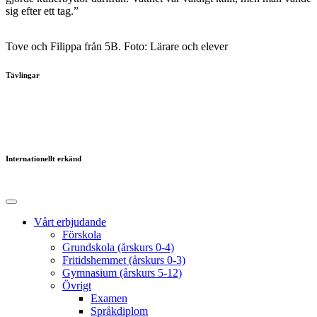
sig efter ett tag.”
Tove och Filippa från 5B. Foto: Lärare och elever
Tävlingar
Internationellt erkänd
Vårt erbjudande
Förskola
Grundskola (årskurs 0-4)
Fritidshemmet (årskurs 0-3)
Gymnasium (årskurs 5-12)
Övrigt
Examen
Språkdiplom