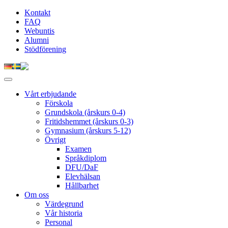
Kontakt
FAQ
Webuntis
Alumni
Stödförening
Vårt erbjudande
Förskola
Grundskola (årskurs 0-4)
Fritidshemmet (årskurs 0-3)
Gymnasium (årskurs 5-12)
Övrigt
Examen
Språkdiplom
DFU/DaF
Elevhälsan
Hållbarhet
Om oss
Värdegrund
Vår historia
Personal