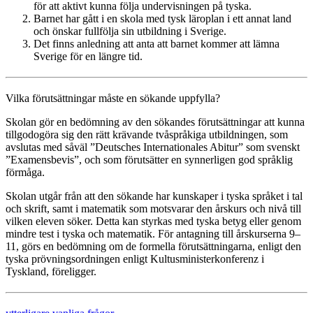
för att aktivt kunna följa undervisningen på tyska.
Barnet har gått i en skola med tysk läroplan i ett annat land
och önskar fullfölja sin utbildning i Sverige.
Det finns anledning att anta att barnet kommer att lämna
Sverige för en längre tid.
Vilka förutsättningar måste en sökande uppfylla?
Skolan gör en bedömning av den sökandes förutsättningar att kunna
tillgodogöra sig den rätt krävande tvåspråkiga utbildningen, som
avslutas med såväl ”Deutsches Internationales Abitur” som svenskt
”Examensbevis”, och som förutsätter en synnerligen god språklig
förmåga.
Skolan utgår från att den sökande har kunskaper i tyska språket i tal
och skrift, samt i matematik som motsvarar den årskurs och nivå till
vilken eleven söker. Detta kan styrkas med tyska betyg eller genom
mindre test i tyska och matematik. För antagning till årskurserna 9–
11, görs en bedömning om de formella förutsättningarna, enligt den
tyska prövningsordningen enligt Kultusministerkonferenz i
Tyskland, föreligger.