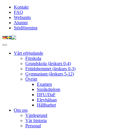
Kontakt
FAQ
Webuntis
Alumni
Stödförening
Vårt erbjudande
Förskola
Grundskola (årskurs 0-4)
Fritidshemmet (årskurs 0-3)
Gymnasium (årskurs 5-12)
Övrigt
Examen
Språkdiplom
DFU/DaF
Elevhälsan
Hållbarhet
Om oss
Värdegrund
Vår historia
Personal