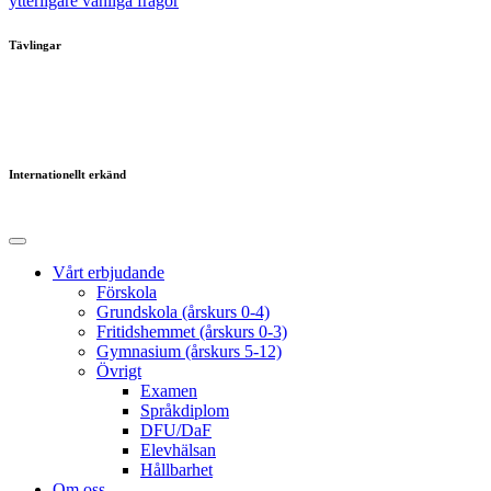
ytterligare vanliga frågor
Tävlingar
Internationellt erkänd
Vårt erbjudande
Förskola
Grundskola (årskurs 0-4)
Fritidshemmet (årskurs 0-3)
Gymnasium (årskurs 5-12)
Övrigt
Examen
Språkdiplom
DFU/DaF
Elevhälsan
Hållbarhet
Om oss