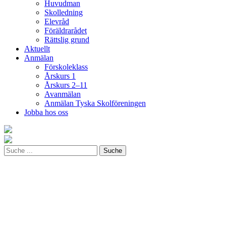
Huvudman
Skolledning
Elevråd
Föräldrarådet
Rättslig grund
Aktuellt
Anmälan
Förskoleklass
Årskurs 1
Årskurs 2–11
Avanmälan
Anmälan Tyska Skolföreningen
Jobba hos oss