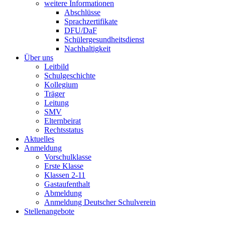
weitere Informationen
Abschlüsse
Sprachzertifikate
DFU/DaF
Schülergesundheitsdienst
Nachhaltigkeit
Über uns
Leitbild
Schulgeschichte
Kollegium
Träger
Leitung
SMV
Elternbeirat
Rechtsstatus
Aktuelles
Anmeldung
Vorschulklasse
Erste Klasse
Klassen 2-11
Gastaufenthalt
Abmeldung
Anmeldung Deutscher Schulverein
Stellenangebote