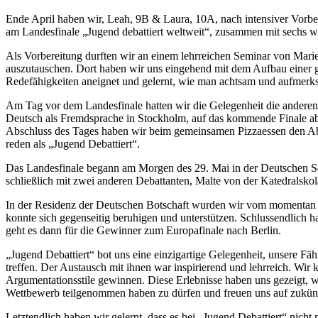
Ende April haben wir, Leah, 9B & Laura, 10A, nach intensiver Vorbe
am Landesfinale „Jugend debattiert weltweit“, zusammen mit sechs w
Als Vorbereitung durften wir an einem lehrreichen Seminar von Marie
auszutauschen. Dort haben wir uns eingehend mit dem Aufbau einer gu
Redefähigkeiten aneignet und gelernt, wie man achtsam und aufmerk
Am Tag vor dem Landesfinale hatten wir die Gelegenheit die anderen
Deutsch als Fremdsprache in Stockholm, auf das kommende Finale abs
Abschluss des Tages haben wir beim gemeinsamen Pizzaessen den Abe
reden als „Jugend Debattiert“.
Das Landesfinale begann am Morgen des 29. Mai in der Deutschen Schu
schließlich mit zwei anderen Debattanten, Malte von der Katedralsko
In der Residenz der Deutschen Botschaft wurden wir vom momentan a
konnte sich gegenseitig beruhigen und unterstützen. Schlussendlich
geht es dann für die Gewinner zum Europafinale nach Berlin.
„Jugend Debattiert“ bot uns eine einzigartige Gelegenheit, unsere F
treffen. Der Austausch mit ihnen war inspirierend und lehrreich. Wir
Argumentationsstile gewinnen. Diese Erlebnisse haben uns gezeigt, wie
Wettbewerb teilgenommen haben zu dürfen und freuen uns auf zukün
Letztendlich haben wir gelernt, dass es bei „Jugend Debattiert“ nich