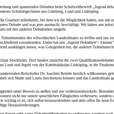
reitung und spannenden Debatten beim Schulwettbewerb „Jugend debatt
eiteren Schulsieger/innen aus Göteborg, Lund und Linköping.
lla Guarneri teilnehmen, bei dem wir die Möglichkeit hatten, uns mit 
ten Debatte und was jene ausmacht, beschäftigt. Wir haben uns jedoch
sam mit den anderen Debattanten umgeht.
 Teilnehmenden des schwedischen Landesfinales zu treffen und uns zu
chließend vorzubereiten. Dabei hat uns „Jugend Debattiert“- Alumni 
nd ausklingen lassen, was Gelegenheit bot, die anderen Teilnehmer/i
le Stockholm. Dort fanden zunächst die zwei Qualifikationsdebatten s
lan Lund und Ingrid von der Katedralskolan Linköping, in die Finalru
mtierenden Botschafter Dr. Joachim Bertele herzlich willkommen gehei
 haben sich Malte und Laura durchsetzen können und das Landesfinale 
ähigkeiten unter Beweis zu stellen und uns weiterzuentwickeln. Beson
 konnten nicht nur unsere sprachlichen Fähigkeiten verbessern, sondern 
 wichtig es ist, sich selbst herauszufordern und stets offen für neue E
ftige Herausforderungen.
t nur darum geht, seine Debattierfähigkeiten zu verbessern, sondern a