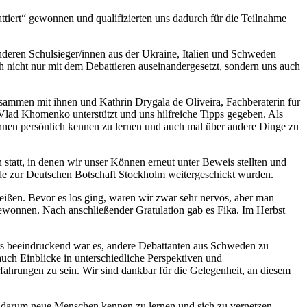
iert“ gewonnen und qualifizierten uns dadurch für die Teilnahme
anderen Schulsieger/innen aus der Ukraine, Italien und Schweden
 nicht nur mit dem Debattieren auseinandergesetzt, sondern uns auch
sammen mit ihnen und Kathrin Drygala de Oliveira, Fachberaterin für
Vlad Khomenko unterstützt und uns hilfreiche Tipps gegeben. Als
nnen persönlich kennen zu lernen und auch mal über andere Dinge zu
tatt, in denen wir unser Können erneut unter Beweis stellten und
nde zur Deutschen Botschaft Stockholm weitergeschickt wurden.
ßen. Bevor es los ging, waren wir zwar sehr nervös, aber man
gewonnen. Nach anschließender Gratulation gab es Fika. Im Herbst
ders beeindruckend war es, andere Debattanten aus Schweden zu
auch Einblicke in unterschiedliche Perspektiven und
rfahrungen zu sein. Wir sind dankbar für die Gelegenheit, an diesem
uch darum neue Menschen kennen zu lernen und sich zu vernetzen.